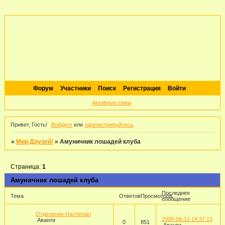
Форум
Участники
Поиск
Регистрация
Войти
Активные темы
Привет, Гость!
Войдите
или
зарегистрируйтесь
.
»
Мир Друзей!
»
Амуничник лошадей клуба
Страница:
1
Амуничник лошадей клуба
Последнее
Тема
Ответов
Просмотров
сообщение
Отделение Hachimaki
2008-08-12 14:37:13
Аванти
0
851