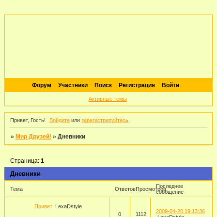
Форум
Участники
Поиск
Регистрация
Войти
Активные темы
Привет, Гость!
Войдите
или
зарегистрируйтесь
.
»
Мир Друзей!
»
Дневники
Страница:
1
Дневники
Последнее
Тема
Ответов
Просмотров
сообщение
Привет
LexaDstyle
2009-04-20 19:13:36
0
1112