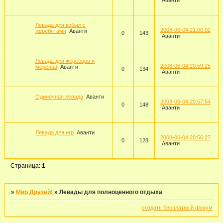
Аванти
Левада для кобыл с
2008-06-04 21:00:02
жеребятами
Аванти
0
143
Аванти
Левада для жеребцов и
2008-06-04 20:59:25
меренов
Аванти
0
134
Аванти
Одиночная левада
Аванти
2008-06-04 20:57:54
0
148
Аванти
Левада для игр
Аванти
2008-06-04 20:56:27
0
128
Аванти
Страница:
1
»
Мир Друзей!
»
Левады для полноценного отдыха
создать бесплатный форум