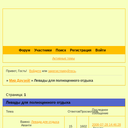
Форум
Участники
Поиск
Регистрация
Войти
Активные темы
Привет, Гость!
Войдите
или
зарегистрируйтесь
.
»
Мир Друзей!
»
Левады для полноценного отдыха
Страница:
1
Левады для полноценного отдыха
Последнее
Тема
Ответов
Просмотров
сообщение
Важно:
Левада для отдыха
2008-07-28 14:46:28
Аванти
15
1602