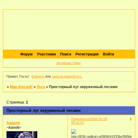
Форум
Участники
Поиск
Регистрация
Войти
Активные темы
Привет, Гость!
Войдите
или
зарегистрируйтесь
.
»
Мир Друзей!
»
Луга
»
Просторный луг окруженный лесами
Страница:
1
Просторный луг окруженный лесами
Поделиться
2008-06-05
1
Аванти
09:32:07
~AdmiN~