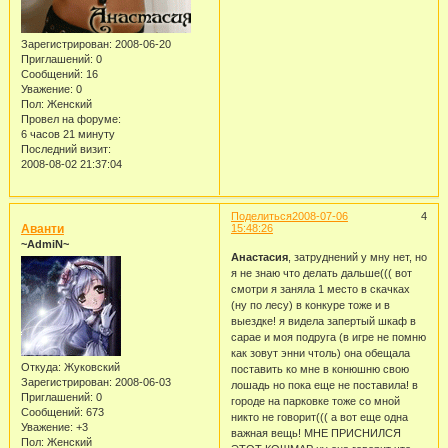
Зарегистрирован
: 2008-06-20
Приглашений:
0
Сообщений:
16
Уважение:
0
Пол:
Женский
Провел на форуме:
6 часов 21 минуту
Последний визит:
2008-08-02 21:37:04
Поделиться
2008-07-06
4
Аванти
15:48:26
~AdmiN~
Анастасия
, затруднений у мну нет, но
я не знаю что делать дальше((( вот
смотри я заняла 1 место в скачках
(ну по лесу) в конкуре тоже и в
выездке! я видела запертый шкаф в
сарае и моя подруга (в игре не помню
как зовут энни чтоль) она обещала
Откуда:
Жуковский
поставить ко мне в конюшню свою
Зарегистрирован
: 2008-06-03
лошадь но пока еще не поставила! в
Приглашений:
0
городе на парковке тоже со мной
Сообщений:
673
никто не говорит((( а вот еще одна
Уважение:
+3
важная вещь! МНЕ ПРИСНИЛСЯ
Пол:
Женский