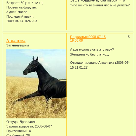
ЭТОТ КОШМАР ну она говорит что
Возраст:
30
[1995-12-13]
типо он что то значит что мне делать?
Провел на форуме:
3 дня 0 часов
Последний визит:
2009-04-14 16:43:53
Поделиться
2008-07-15
5
Атлантика
19:03:09
Заглянувший
А где можно скать эту игру?
Желательно бесплатно...
Отредактировано Атлантика (2008-07-
15 21:01:22)
Откуда:
Ярославль
Зарегистрирован
: 2008-06-07
Приглашений:
0
Сообщений:
28