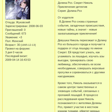
Долина Роз. Секрет Николь
Приключение-детектив
Серия: Долина Роз
От издателя
В Долине Роз снова странные
Откуда:
Жуковский
события, загадочные происшествия,
Зарегистрирован
: 2008-06-03
новые тайны, а значит - новые
Приглашений:
0
Сообщений:
673
захватывающие приключения!
Уважение:
+3
Девушка Николь переезжает в Долину
Пол:
Женский
Роз из большого города и получает в
Возраст:
30
[1995-12-13]
подарок от отца лошадку по имени
Провел на форуме:
3 дня 0 часов
Секрет. Ей предстоит узнать, как
Последний визит:
ухаживать за лошадью, изучать азы
2009-04-14 16:43:53
выездки, тренировать свою
любимицу, обеспечивать ее всем
необходимым, совершать верховые
прогулки и соревноваться с другими
наездниками.
Кроме того, Николь оказывается в
самом центре таинственных и
зловещих событий, связанных с
пропажей лошадей. В процессе
расследования краж Николь
познакомится с жителями Долины
Роз, примет участие в местном
конном турнире, обретет верных