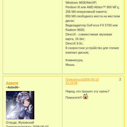
Windows 98SE/Mе/ХР;
Pentium III или AMD Athlon™ 800 МГц;
256 Мб оперативной памяти;
850 Мб свободного места на жестком
диске;
Видеоадаптер GeForce FX 5700 или
Radeon 9600;
DirectX - совместимая звуковая
карта, 16 бит;
DirectX 9.0c;
8-скоростное устройство для чтения
компакт-дисков;
Клавиатура;
Мышь.
Поделиться
2008-06-10
2
Аванти
21:23:58
~AdmiN~
Народ, кто прошел эту хрень?
Помогите!!!
Откуда:
Жуковский
Зарегистрирован
: 2008-06-03