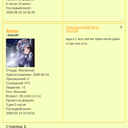
6 часов 14 минут
Последний визит:
2008-08-18 16:35:49
Поделиться
2008-08-11
8
Аванти
18:13:59
~AdmiN~
мда а у мну магзик прям около дома
и там она есть
Откуда:
Жуковский
Зарегистрирован
: 2008-06-03
Приглашений:
0
Сообщений:
673
Уважение:
+3
Пол:
Женский
Возраст:
30
[1995-12-13]
Провел на форуме:
3 дня 0 часов
Последний визит:
2009-04-14 16:43:53
Страница:
1