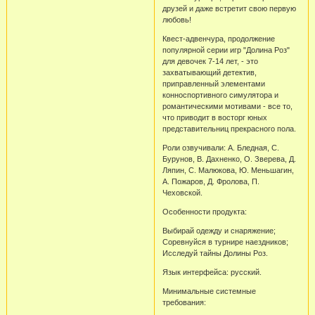
друзей и даже встретит свою первую
любовь!
Квест-адвенчура, продолжение
популярной серии игр "Долина Роз"
для девочек 7-14 лет, - это
захватывающий детектив,
приправленный элементами
конноспортивного симулятора и
романтическими мотивами - все то,
что приводит в восторг юных
представительниц прекрасного пола.
Роли озвучивали: А. Бледная, С.
Бурунов, В. Дахненко, О. Зверева, Д.
Ляпин, С. Малюкова, Ю. Меньшагин,
А. Пожаров, Д. Фролова, П.
Чеховской.
Особенности продукта:
Выбирай одежду и снаряжение;
Соревнуйся в турнире наездников;
Исследуй тайны Долины Роз.
Язык интерфейса: русский.
Минимальные системные
требования: