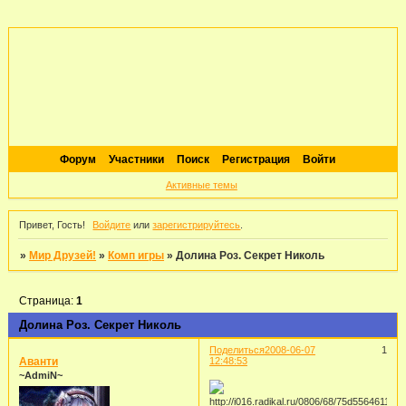
Форум
Участники
Поиск
Регистрация
Войти
Активные темы
Привет, Гость!
Войдите
или
зарегистрируйтесь
.
»
Мир Друзей!
»
Комп игры
»
Долина Роз. Секрет Николь
Страница:
1
Долина Роз. Секрет Николь
Поделиться
2008-06-07
1
Аванти
12:48:53
~AdmiN~