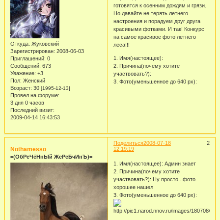
готовятся к осенним дождям и грязи.
Но давайте не терять летнего
настроения и порадуем друг друга
красивыми фотками. И так! Конкурс
на самое красивое фото летнего
Откуда:
Жуковский
леса!!!
Зарегистрирован
: 2008-06-03
1. Имя(настоящее):
Приглашений:
0
Сообщений:
673
2. Причина(почему хотите
Уважение:
+3
участвовать?):
Пол:
Женский
3. Фото(уменьшенное до 640 рх):
Возраст:
30
[1995-12-13]
Провел на форуме:
3 дня 0 часов
Последний визит:
2009-04-14 16:43:53
Поделиться
2008-07-18
2
Nothamesso
12:19:19
=(ОбРеЧёНнЫй ЖеРеБчИнЪ)=
1. Имя(настоящее): Админ знает
2. Причина(почему хотите
участвовать?): Ну просто...фото
хорошее нашел
3. Фото(уменьшенное до 640 рх):