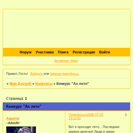
Форум
Участники
Поиск
Регистрация
Войти
Активные темы
Привет, Гость!
Войдите
или
зарегистрируйтесь
.
»
Мир Друзей!
»
Конкурсы
»
Конкурс "Ах лето"
Страница:
1
Конкурс "Ах лето"
Поделиться
2008-07-03
1
Аванти
19:11:52
~AdmiN~
Вот и проходит лето... Последнии
жаркие денечки! Люди и звери